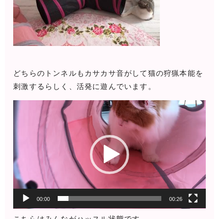
どちらのトンネルもカサカサ音がして猫の狩猟本能を
刺激するらしく、活発に遊んでいます。
動
画
プ
レ
ー
ヤ
ー
00:00
00:26
こちらはみんながハッスル状態です。