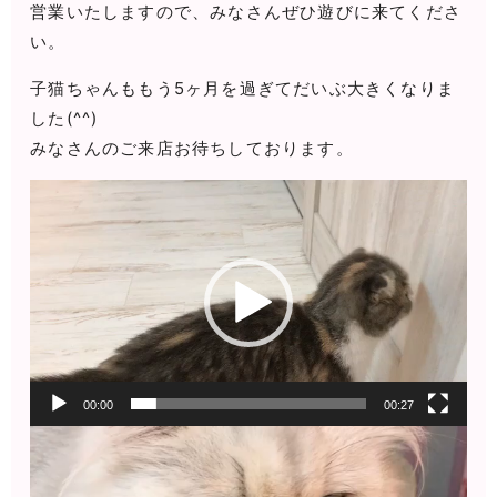
営業いたしますので、みなさんぜひ遊びに来てくださ
い。
子猫ちゃんももう5ヶ月を過ぎてだいぶ大きくなりま
した(^^)
みなさんのご来店お待ちしております。
動
画
プ
レ
ー
ヤ
ー
00:00
00:27
動
画
プ