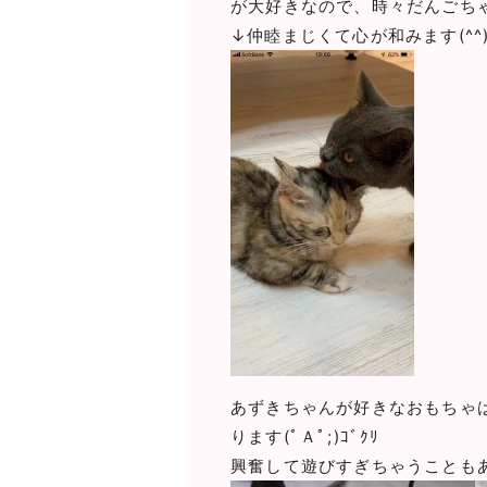
が大好きなので、時々だんごち
↓仲睦まじくて心が和みます(^^
あずきちゃんが好きなおもちゃ
ります(ﾟＡﾟ;)ｺﾞｸﾘ
興奮して遊びすぎちゃうことも