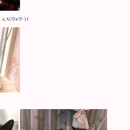
↓サンタコスしているワラビーくん٩(♡ε♡ )۶