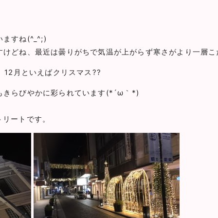
ね(^_^;)
どね、最近は曇りがちで気温が上がらず寒さがより一層こたえますね(
、12月といえばクリスマス??
きらびやかに彩られています(*´ω｀*)
トリートです。